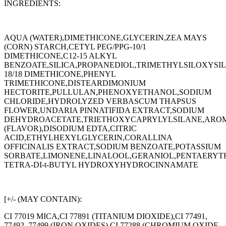
INGREDIENTS:
AQUA (WATER),DIMETHICONE,GLYCERIN,ZEA MAYS
(CORN) STARCH,CETYL PEG/PPG-10/1
DIMETHICONE,C12-15 ALKYL
BENZOATE,SILICA,PROPANEDIOL,TRIMETHYLSILOXYSILI
18/18 DIMETHICONE,PHENYL
TRIMETHICONE,DISTEARDIMONIUM
HECTORITE,PULLULAN,PHENOXYETHANOL,SODIUM
CHLORIDE,HYDROLYZED VERBASCUM THAPSUS
FLOWER,UNDARIA PINNATIFIDA EXTRACT,SODIUM
DEHYDROACETATE,TRIETHOXYCAPRYLYLSILANE,ARO
(FLAVOR),DISODIUM EDTA,CITRIC
ACID,ETHYLHEXYLGLYCERIN,CORALLINA
OFFICINALIS EXTRACT,SODIUM BENZOATE,POTASSIUM
SORBATE,LIMONENE,LINALOOL,GERANIOL,PENTAERYT
TETRA-DI-t-BUTYL HYDROXYHYDROCINNAMATE
[+/- (MAY CONTAIN):
CI 77019 MICA,CI 77891 (TITANIUM DIOXIDE),CI 77491,
77492, 77499 (IRON OXIDES),CI 77288 (CHROMIUM OXIDE