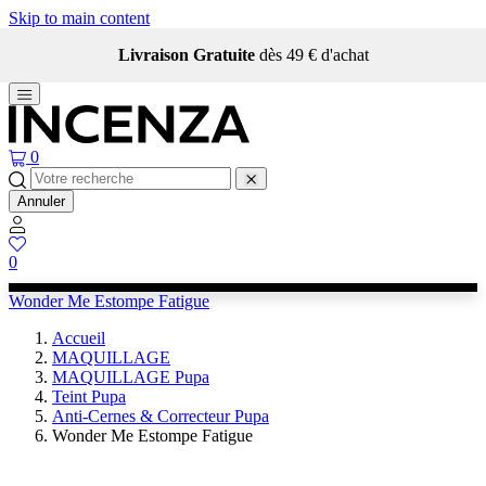
Skip to main content
Livraison Gratuite
dès 49 € d'achat
0
Annuler
0
Wonder Me Estompe Fatigue
Accueil
MAQUILLAGE
MAQUILLAGE Pupa
Teint Pupa
Anti-Cernes & Correcteur Pupa
Wonder Me Estompe Fatigue