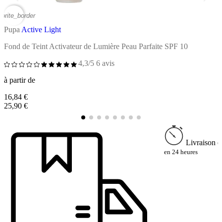
vorite_border
favor
Pupa
Active Light
P
Fond de Teint Activateur de Lumière Peau Parfaite SPF 10
C
4,3/5
6 avis
à partir de
à
16,84 €
1
25,90 €
2
Livraison e
en 24 heures