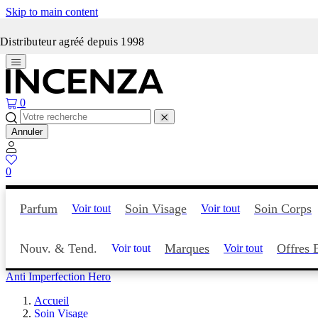
Skip to main content
Incenza fait peau neuve
Distributeur agréé depuis 1998
0
Annuler
0
Parfum
Soin Visage
Soin Corps
Voir tout
Voir tout
Nouv. & Tend.
Marques
Offres 
Voir tout
Voir tout
Anti Imperfection Hero
Accueil
Soin Visage