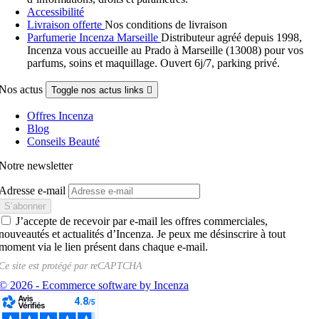
Accessibilité
Livraison offerte
Nos conditions de livraison
Parfumerie Incenza Marseille
Distributeur agréé depuis 1998,
Incenza vous accueille au Prado à Marseille (13008) pour vos
parfums, soins et maquillage. Ouvert 6j/7, parking privé.
Nos actus
Toggle nos actus links

Offres Incenza
Blog
Conseils Beauté
Notre newsletter
Adresse e-mail
J’accepte de recevoir par e-mail les offres commerciales,
nouveautés et actualités d’Incenza. Je peux me désinscrire à tout
moment via le lien présent dans chaque e-mail.
Ce site est protégé par
reCAPTCHA
© 2026 - Ecommerce software by Incenza