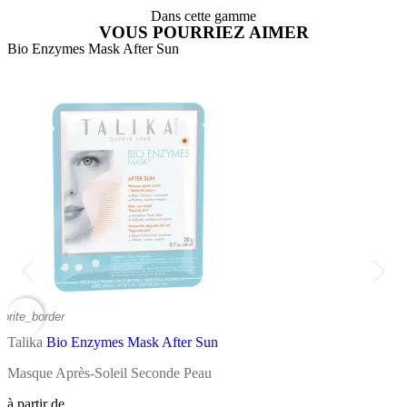
Dans cette gamme
VOUS POURRIEZ AIMER
Bio Enzymes Mask After Sun
B
vorite_border
favor
Talika
Bio Enzymes Mask After Sun
T
Masque Après-Soleil Seconde Peau
M
à partir de