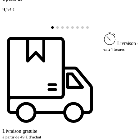
9,53 €
à
9
Livraison e
en 24 heures
Livraison gratuite
à partir de 49 € d’achat