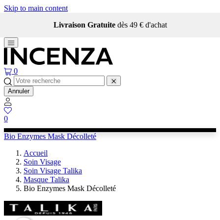
Skip to main content
Livraison Gratuite
dès 49 € d'achat
0
Annuler
0
Bio Enzymes Mask Décolleté
Accueil
Soin Visage
Soin Visage Talika
Masque Talika
Bio Enzymes Mask Décolleté