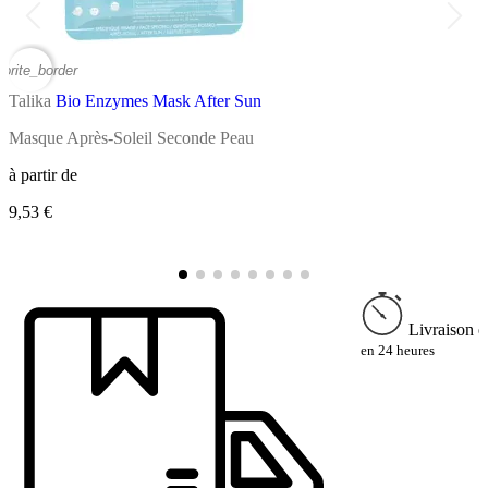
vorite_border
favor
Talika
Bio Enzymes Mask After Sun
T
Masque Après-Soleil Seconde Peau
M
à partir de
9,53 €
à
9
Livraison e
en 24 heures