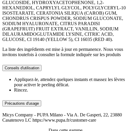
GLUCOSIDE, HYDROXYACETOPHENONE, 1,2-
HEXANEDIOL, CAPRYLYL GLYCOL, POLYGLYCERYL-10
ISOSTEARATE, CERATONIA SILIQUA (CAROB) GUM,
CHONDRUS CRISPUS POWDER, SODIUM GLUCONATE,
SODIUM HYALURONATE, CITRUS PARADISI
(GRAPEFRUIT) FRUIT EXTRACT, VANILLIN, SODIUM
DILAURAMIDOGLUTAMIDE LYSINE, CITRIC ACID,
GLUCOSE, CI 19140 (YELLOW 5), CI 16035 (RED 40).
La liste des ingrédients est mise à jour en permanence. Nous vous
invitons toutefois à consulter la formule indiquée sur les produits
Conseils d'utilisation
Appliquez-le, attendez quelques instants et massez les lèvres
pour activer le peeling délicat.
Rincez.
Précautions d'usage
Micys Company - PUPA Milano - Via A. De Gasperi, 22, 23880
Casatenovo LC https://www.pupa.fr/customer-care
Dans cette gamme