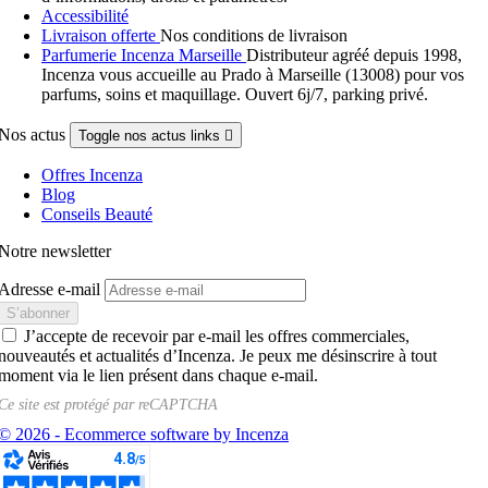
Accessibilité
Livraison offerte
Nos conditions de livraison
Parfumerie Incenza Marseille
Distributeur agréé depuis 1998,
Incenza vous accueille au Prado à Marseille (13008) pour vos
parfums, soins et maquillage. Ouvert 6j/7, parking privé.
Nos actus
Toggle nos actus links

Offres Incenza
Blog
Conseils Beauté
Notre newsletter
Adresse e-mail
J’accepte de recevoir par e-mail les offres commerciales,
nouveautés et actualités d’Incenza. Je peux me désinscrire à tout
moment via le lien présent dans chaque e-mail.
Ce site est protégé par
reCAPTCHA
© 2026 - Ecommerce software by Incenza