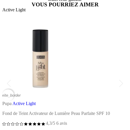
VOUS POURRIEZ AIMER
Active Light
A
vorite_border
favor
Pupa
Active Light
P
Fond de Teint Activateur de Lumière Peau Parfaite SPF 10
C
4,3/5
6 avis