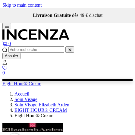
Skip to main content
Livraison Gratuite
dès 49 € d'achat
0
Annuler
0
Eight Hour® Cream
Accueil
Soin Visage
Soin Visage Elizabeth Arden
EIGHT HOUR® CREAM
Eight Hour® Cream