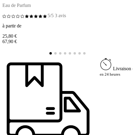
Eau de Parfum
C
5/5
3 avis
à
à partir de
5
25,80 €
67,90 €
Livraison e
en 24 heures