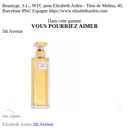
Beautyge, S.L., WTC pour Elizabeth Arden - Tirso de Molina, 40,
Barcelone 8941 Espagne https://www.elizabetharden.com
Dans cette gamme
VOUS POURRIEZ AIMER
5th Avenue
A
vorite_border
favor
Elizabeth Arden
5th Avenue
E