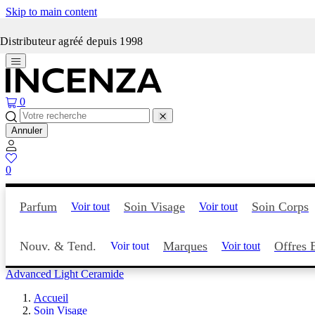
Skip to main content
Incenza fait peau neuve
Distributeur agréé depuis 1998
0
Annuler
0
Parfum
Soin Visage
Soin Corps
Voir tout
Voir tout
Nouv. & Tend.
Marques
Offres 
Voir tout
Voir tout
Advanced Light Ceramide
Accueil
Soin Visage