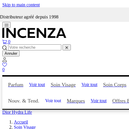
Skip to main content
Incenza fait peau neuve
Distributeur agréé depuis 1998
0
Annuler
0
Parfum
Soin Visage
Soin Corps
Voir tout
Voir tout
Nouv. & Tend.
Marques
Offres 
Voir tout
Voir tout
Dior Hydra Life
Accueil
Soin Visage