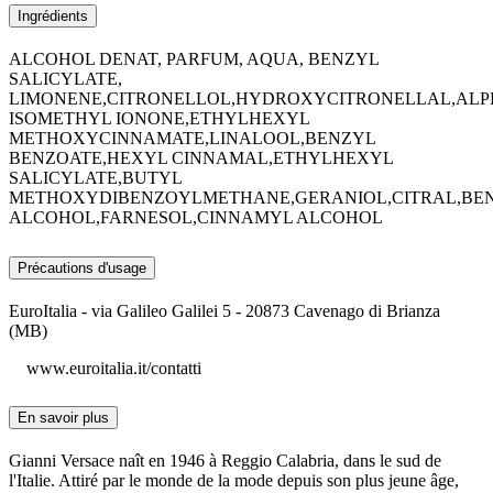
Ingrédients
ALCOHOL DENAT, PARFUM, AQUA, BENZYL
SALICYLATE,
LIMONENE,CITRONELLOL,HYDROXYCITRONELLAL,ALP
ISOMETHYL IONONE,ETHYLHEXYL
METHOXYCINNAMATE,LINALOOL,BENZYL
BENZOATE,HEXYL CINNAMAL,ETHYLHEXYL
SALICYLATE,BUTYL
METHOXYDIBENZOYLMETHANE,GERANIOL,CITRAL,BE
ALCOHOL,FARNESOL,CINNAMYL ALCOHOL
Précautions d'usage
EuroItalia - via Galileo Galilei 5 - 20873 Cavenago di Brianza
(MB)
www.euroitalia.it/contatti
En savoir plus
Gianni Versace naît en 1946 à Reggio Calabria, dans le sud de
l'Italie. Attiré par le monde de la mode depuis son plus jeune âge,