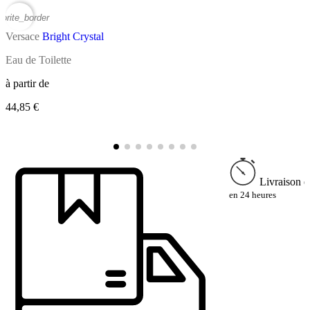
vorite_border
favor
Versace
Bright Crystal
V
Eau de Toilette
E
à partir de
à
44,85 €
4
Livraison e
en 24 heures