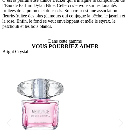
C’est la parfumeuse Calice Becker qui a imaginé la composition de
l’Eau de Parfum Dylan Blue. Celle-ci s’envole sur les tonalités
fruitées de la pomme et du cassis. Son cœur est une association
fleurie-fruitée des plus glamours qui conjugue la pêche, le jasmin et
la rose. Enfin, le fond se veut enveloppant et mêle le styrax, le
patchouli et les bois blancs.
Dans cette gamme
VOUS POURRIEZ AIMER
Bright Crystal
B