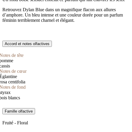
Retrouvez Dylan Blue dans un magnifique flacon aux allures
d’amphore. Un bleu intense et une couleur dorée pour un parfum
féminin terriblement charnel et élégant.
Accord et notes olfactives
Notes de tête
pomme
cassis
Notes de cœur
Églantine
rosa centifolia
Notes de fond
styrax
bois blancs
Famille olfactive
Fruité - Floral