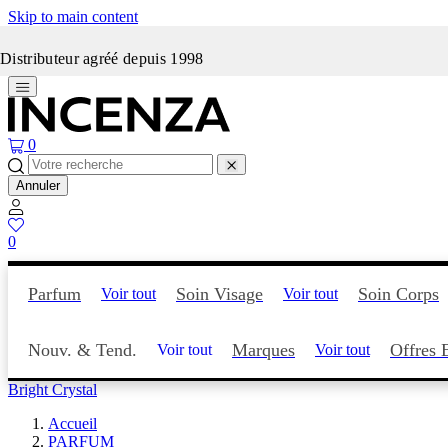
Skip to main content
Incenza fait peau neuve
Distributeur agréé depuis 1998
0
Annuler
0
Parfum
Soin Visage
Soin Corps
Voir tout
Voir tout
Nouv. & Tend.
Marques
Offres 
Voir tout
Voir tout
Bright Crystal
Accueil
PARFUM