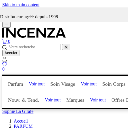
Skip to main content
Incenza fait peau neuve
Distributeur agréé depuis 1998
0
Annuler
0
Parfum
Soin Visage
Soin Corps
Voir tout
Voir tout
Nouv. & Tend.
Marques
Offres 
Voir tout
Voir tout
Sophie La Girafe
Accueil
PARFUM