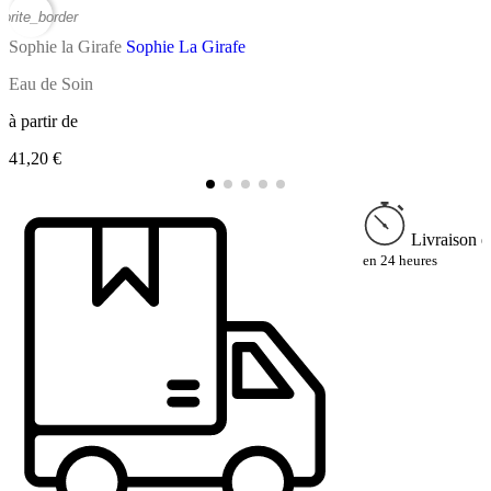
vorite_border
favor
Sophie la Girafe
Sophie La Girafe
S
Eau de Soin
E
à partir de
à
41,20 €
4
Livraison e
en 24 heures