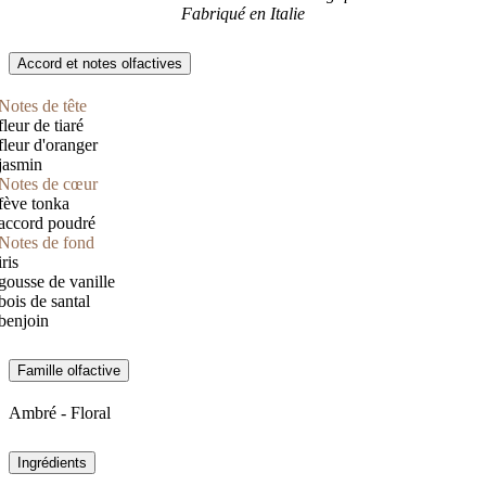
Fabriqué en Italie
Accord et notes olfactives
Notes de tête
fleur de tiaré
fleur d'oranger
jasmin
Notes de cœur
fève tonka
accord poudré
Notes de fond
iris
gousse de vanille
bois de santal
benjoin
Famille olfactive
Ambré - Floral
Ingrédients