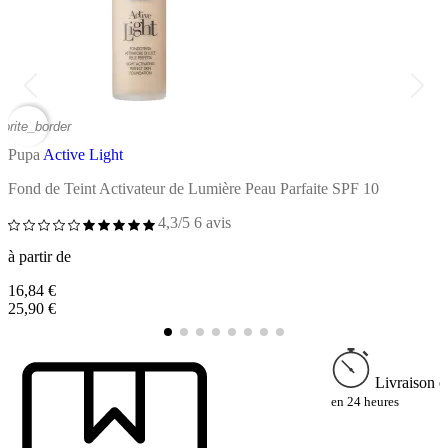
vorite_border
favor
Pupa
Active Light
P
Fond de Teint Activateur de Lumière Peau Parfaite SPF 10
C
4,3/5
6 avis
à partir de
à
16,84 €
1
25,90 €
2
Livraison e
en 24 heures