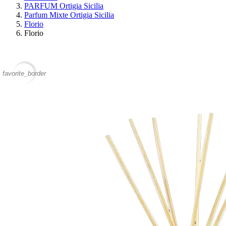
PARFUM Ortigia Sicilia
Parfum Mixte Ortigia Sicilia
Florio
Florio
favorite_border