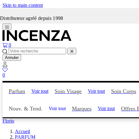
Skip to main content
Incenza fait peau neuve
Distributeur agréé depuis 1998
0
Annuler
0
Parfum
Soin Visage
Soin Corps
Voir tout
Voir tout
Nouv. & Tend.
Marques
Offres 
Voir tout
Voir tout
Florio
Accueil
PARFUM