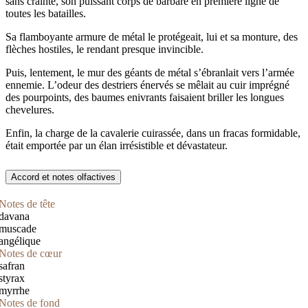
sans crainte, son puissant corps de barbare en première ligne de
toutes les batailles.
Sa flamboyante armure de métal le protégeait, lui et sa monture, des
flèches hostiles, le rendant presque invincible.
Puis, lentement, le mur des géants de métal s’ébranlait vers l’armée
ennemie. L’odeur des destriers énervés se mêlait au cuir imprégné
des pourpoints, des baumes enivrants faisaient briller les longues
chevelures.
Enfin, la charge de la cavalerie cuirassée, dans un fracas formidable,
était emportée par un élan irrésistible et dévastateur.
Accord et notes olfactives
Notes de tête
davana
muscade
angélique
Notes de cœur
safran
styrax
myrrhe
Notes de fond