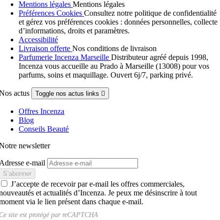
Mentions légales
Mentions légales
Préférences Cookies
Consultez notre politique de confidentialité
et gérez vos préférences cookies : données personnelles, collecte
d’informations, droits et paramètres.
Accessibilité
Livraison offerte
Nos conditions de livraison
Parfumerie Incenza Marseille
Distributeur agréé depuis 1998,
Incenza vous accueille au Prado à Marseille (13008) pour vos
parfums, soins et maquillage. Ouvert 6j/7, parking privé.
Nos actus
Toggle nos actus links

Offres Incenza
Blog
Conseils Beauté
Notre newsletter
Adresse e-mail
J’accepte de recevoir par e-mail les offres commerciales,
nouveautés et actualités d’Incenza. Je peux me désinscrire à tout
moment via le lien présent dans chaque e-mail.
Ce site est protégé par
reCAPTCHA