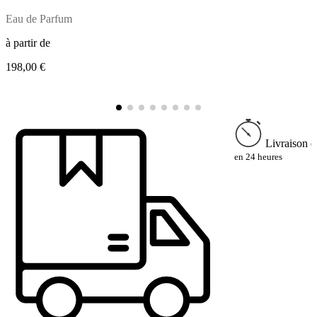
Eau de Parfum
E
à partir de
à
198,00 €
1
Livraison e
en 24 heures