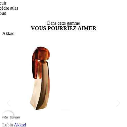
cuir
cèdre atlas
oud
Dans cette gamme
VOUS POURRIEZ AIMER
Akkad
vorite_border
favor
Lubin
Akkad
L