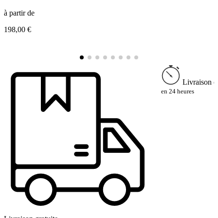
à partir de
à
198,00 €
1
Livraison e
en 24 heures