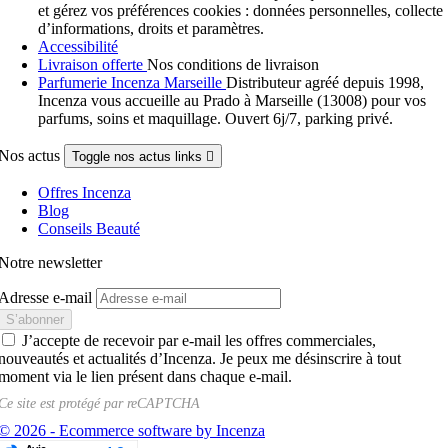
et gérez vos préférences cookies : données personnelles, collecte
d’informations, droits et paramètres.
Accessibilité
Livraison offerte
Nos conditions de livraison
Parfumerie Incenza Marseille
Distributeur agréé depuis 1998,
Incenza vous accueille au Prado à Marseille (13008) pour vos
parfums, soins et maquillage. Ouvert 6j/7, parking privé.
Nos actus
Toggle nos actus links

Offres Incenza
Blog
Conseils Beauté
Notre newsletter
Adresse e-mail
J’accepte de recevoir par e-mail les offres commerciales,
nouveautés et actualités d’Incenza. Je peux me désinscrire à tout
moment via le lien présent dans chaque e-mail.
Ce site est protégé par
reCAPTCHA
© 2026 - Ecommerce software by Incenza