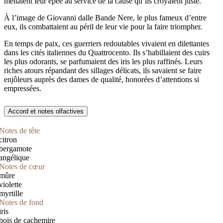
mettaient leur épée au service de la cause qu’ils croyaient juste.
À l’image de Giovanni dalle Bande Nere, le plus fameux d’entre
eux, ils combattaient au péril de leur vie pour la faire triompher.
En temps de paix, ces guerriers redoutables vivaient en dilettantes
dans les cités italiennes du Quattrocento. Ils s’habillaient des cuirs
les plus odorants, se parfumaient des iris les plus raffinés. Leurs
riches atours répandant des sillages délicats, ils savaient se faire
enjôleurs auprès des dames de qualité, honorées d’attentions si
empressées.
Accord et notes olfactives
Notes de tête
citron
bergamote
angélique
Notes de cœur
mûre
violette
myrtille
Notes de fond
iris
bois de cachemire