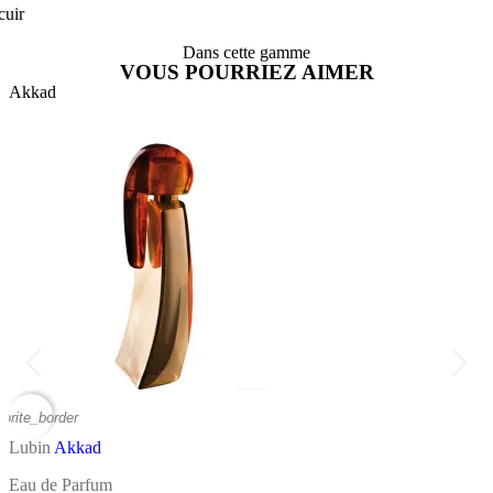
cuir
Dans cette gamme
VOUS POURRIEZ AIMER
Akkad
vorite_border
favor
Lubin
Akkad
L
Eau de Parfum
E