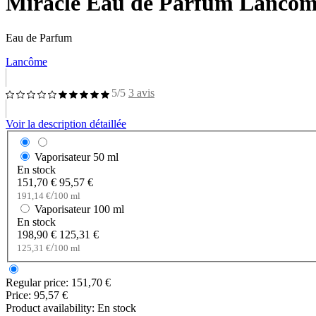
Miracle Eau de Parfum Lancô
Eau de Parfum
Lancôme
5/5
3 avis
Voir la description détaillée
Vaporisateur
50 ml
En stock
151,70 €
95,57 €
/
191,14 €
100 ml
Vaporisateur
100 ml
En stock
198,90 €
125,31 €
/
125,31 €
100 ml
Regular price:
151,70 €
Price:
95,57 €
Product availability:
En stock