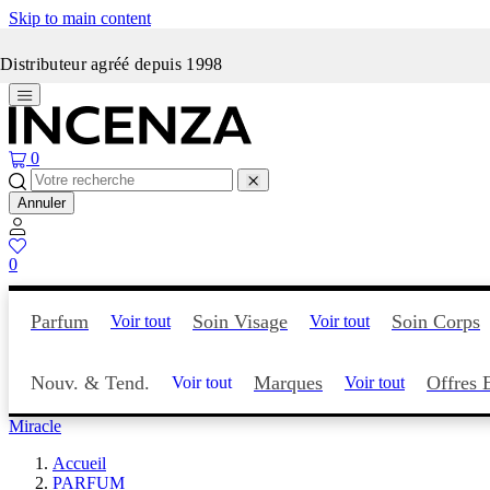
Skip to main content
Incenza fait peau neuve
Distributeur agréé depuis 1998
0
Annuler
0
Parfum
Soin Visage
Soin Corps
Voir tout
Voir tout
Nouv. & Tend.
Marques
Offres 
Voir tout
Voir tout
Miracle
Accueil
PARFUM