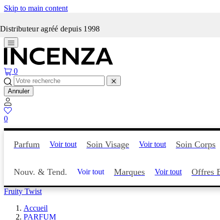
Skip to main content
Incenza fait peau neuve
Distributeur agréé depuis 1998
0
Annuler
0
Parfum
Soin Visage
Soin Corps
Voir tout
Voir tout
Nouv. & Tend.
Marques
Offres 
Voir tout
Voir tout
Fruity Twist
Accueil
PARFUM