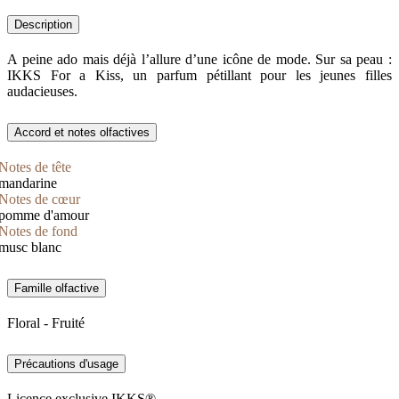
Description
A peine ado mais déjà l’allure d’une icône de mode. Sur sa peau :
IKKS For a Kiss, un parfum pétillant pour les jeunes filles
audacieuses.
Accord et notes olfactives
Notes de tête
mandarine
Notes de cœur
pomme d'amour
Notes de fond
musc blanc
Famille olfactive
Floral - Fruité
Précautions d'usage
Licence exclusive IKKS®