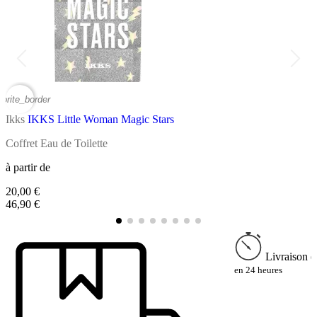
vorite_border
favor
Ikks
IKKS Little Woman Magic Stars
I
Coffret Eau de Toilette
B
à partir de
à
20,00 €
9
46,90 €
Livraison e
en 24 heures