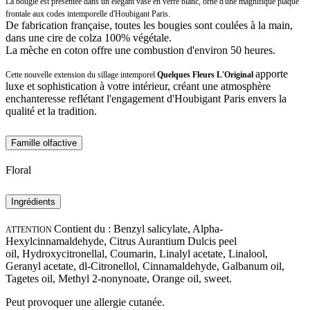
La bougie est présentée dans un élégant vase en verre blanc, orné d'une magnifique plaque
frontale aux codes intemporelle d'Houbigant Paris.
De fabrication française, toutes les bougies sont coulées à la main,
dans une cire de colza 100% végétale.
La mèche en coton offre une combustion d'environ 50 heures.
apporte
Cette nouvelle extension du sillage intemporel
Quelques Fleurs L'Original
luxe et sophistication à votre intérieur, créant une atmosphère
enchanteresse reflétant l'engagement d'Houbigant Paris envers la
qualité et la tradition.
Famille olfactive
Floral
Ingrédients
Contient du : Benzyl salicylate, Alpha-
ATTENTION
Hexylcinnamaldehyde, Citrus Aurantium Dulcis peel
oil, Hydroxycitronellal, Coumarin, Linalyl acetate, Linalool,
Geranyl acetate, dl-Citronellol, Cinnamaldehyde, Galbanum oil,
Tagetes oil, Methyl 2-nonynoate, Orange oil, sweet.
Peut provoquer une allergie cutanée.