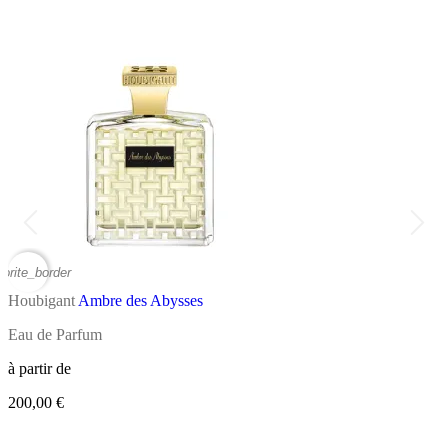
vorite_border
favor
Houbigant
Ambre des Abysses
H
Eau de Parfum
B
à partir de
à
200,00 €
6