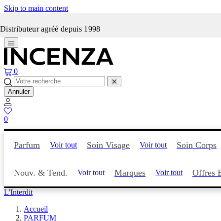
Skip to main content
Incenza fait peau neuve
Distributeur agréé depuis 1998
0
Annuler
0
Parfum
Soin Visage
Soin Corps
Voir tout
Voir tout
Nouv. & Tend.
Marques
Offres 
Voir tout
Voir tout
L'Interdit
Accueil
PARFUM