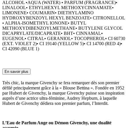
ALCOHOL •AQUA (WATER) • PARFUM (FRAGRANCE)•
LINALOOL• ETHYLHEXYL METHOXYCINNAMATE•
LIMONENE• COUMARIN• DIETHYLAMINO
HYDROXYBENZOYL HEXYL BENZOATE• CITRONELLOL
• ALPHA-ISOMETHYL IONONE• BUTYL
METHOXYDIBENZOYLMETHANE• BUTYLENE GLYCOL
DICAPRYLATE/DICAPRATE• BHT• CINNAMAL•
EUGENOL• CITRAL• GERANIOL• TOCOPHEROL• CI 60730
(EXT. VIOLET 2)• CI 19140 (YELLOW 5)• CI 14700 (RED 4)•
CI 42090 (BLUE 1)
En savoir plus
Très chic, la marque Givenchy se fera remarquer dès son premier
défilé principalement grâce à la « Blouse Bettina ». Fondée en 1952
par Hubert de Givenchy, la marque Givenchy puisse son inspiration
auprès d’une actrice ultra-féminine, Audrey Hepburn, à laquelle
Hubert de Givenchy dédiera son premier parfum, l’Interdit.
L’Eau de Parfum Ange ou Démon Givenchy, une dualité
assumée