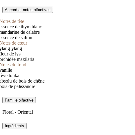
Accord et notes olfactives
Notes de tête
essence de thym blanc
mandarine de calabre
essence de safran
Notes de cœur
ylang-ylang
fleur de lys
orchidée maxilaria
Notes de fond
vanille
fève tonka
absolu de bois de chêne
bois de palissandre
Famille olfactive
Floral - Oriental
Ingrédients