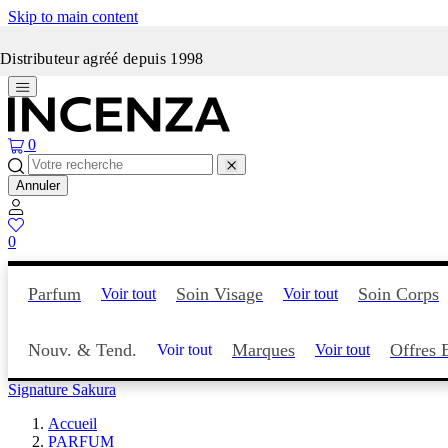
Skip to main content
Incenza fait peau neuve
Distributeur agréé depuis 1998
0
Annuler
0
Parfum
Soin Visage
Soin Corps
Voir tout
Voir tout
Nouv. & Tend.
Marques
Offres 
Voir tout
Voir tout
Signature Sakura
Accueil
PARFUM