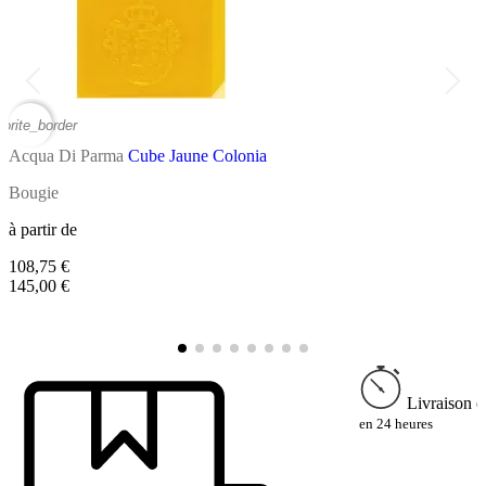
vorite_border
favor
Acqua Di Parma
Cube Jaune Colonia
A
Bougie
D
à partir de
à
108,75 €
7
145,00 €
9
Livraison e
en 24 heures