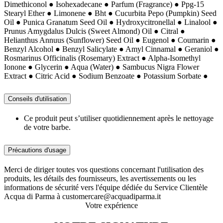
Dimethiconol ● Isohexadecane ● Parfum (Fragrance) ● Ppg-15
Stearyl Ether ● Limonene ● Bht ● Cucurbita Pepo (Pumpkin) Seed
Oil ● Punica Granatum Seed Oil ● Hydroxycitronellal ● Linalool ●
Prunus Amygdalus Dulcis (Sweet Almond) Oil ● Citral ●
Helianthus Annuus (Sunflower) Seed Oil ● Eugenol ● Coumarin ●
Benzyl Alcohol ● Benzyl Salicylate ● Amyl Cinnamal ● Geraniol ●
Rosmarinus Officinalis (Rosemary) Extract ● Alpha-Isomethyl
Ionone ● Glycerin ● Aqua (Water) ● Sambucus Nigra Flower
Extract ● Citric Acid ● Sodium Benzoate ● Potassium Sorbate ●
Conseils d'utilisation
Ce produit peut s’utiliser quotidiennement après le nettoyage
de votre barbe.
Précautions d'usage
Merci de diriger toutes vos questions concernant l'utilisation des
produits, les détails des fournisseurs, les avertissements ou les
informations de sécurité vers l'équipe dédiée du Service Clientèle
Acqua di Parma à customercare@acquadiparma.it
Votre expérience