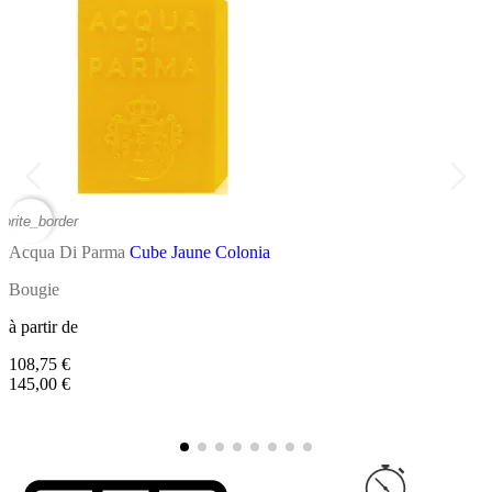
vorite_border
favor
Acqua Di Parma
Cube Jaune Colonia
A
Bougie
D
à partir de
à
108,75 €
7
145,00 €
9