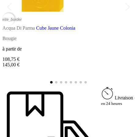
vorite_border
favor
Acqua Di Parma
Cube Jaune Colonia
A
Bougie
D
à partir de
à
108,75 €
7
145,00 €
9
Livraison e
en 24 heures