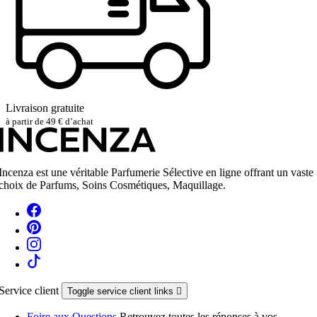
Livraison gratuite
à partir de 49 € d’achat
Incenza est une véritable Parfumerie Sélective en ligne offrant un vaste
choix de Parfums, Soins Cosmétiques, Maquillage.
Service client
Toggle service client links

Foire aux Questions
Retrouvez toutes les réponses à vos