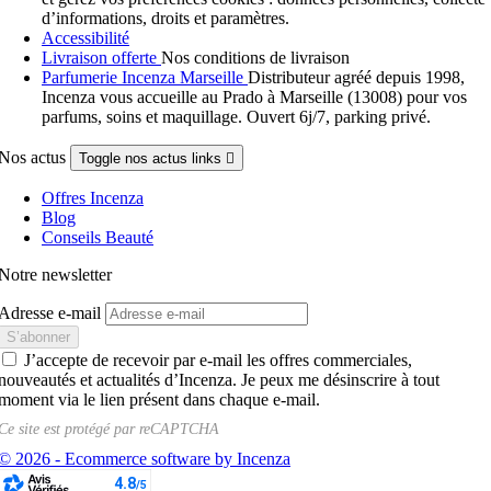
d’informations, droits et paramètres.
Accessibilité
Livraison offerte
Nos conditions de livraison
Parfumerie Incenza Marseille
Distributeur agréé depuis 1998,
Incenza vous accueille au Prado à Marseille (13008) pour vos
parfums, soins et maquillage. Ouvert 6j/7, parking privé.
Nos actus
Toggle nos actus links

Offres Incenza
Blog
Conseils Beauté
Notre newsletter
Adresse e-mail
J’accepte de recevoir par e-mail les offres commerciales,
nouveautés et actualités d’Incenza. Je peux me désinscrire à tout
moment via le lien présent dans chaque e-mail.
Ce site est protégé par
reCAPTCHA
© 2026 - Ecommerce software by Incenza