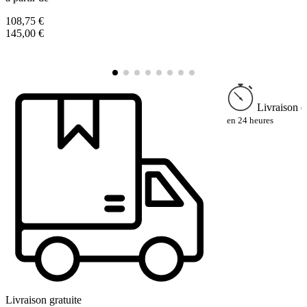
108,75 €
7
145,00 €
9
Livraison e
en 24 heures
Livraison gratuite