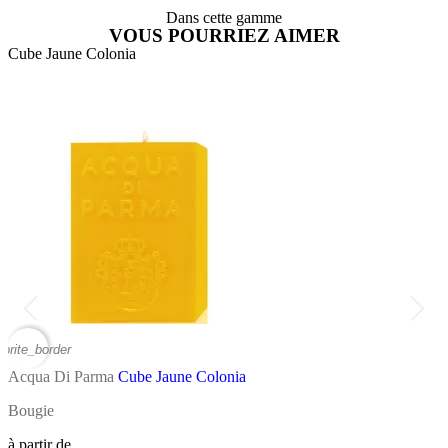
Dans cette gamme
VOUS POURRIEZ AIMER
Cube Jaune Colonia
A
vorite_border
favor
Acqua Di Parma
Cube Jaune Colonia
A
Bougie
D
à partir de
à