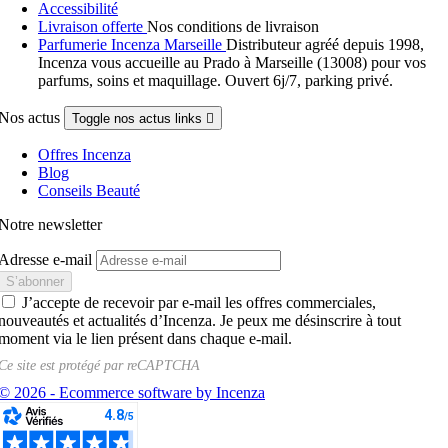
Accessibilité
Livraison offerte
Nos conditions de livraison
Parfumerie Incenza Marseille
Distributeur agréé depuis 1998,
Incenza vous accueille au Prado à Marseille (13008) pour vos
parfums, soins et maquillage. Ouvert 6j/7, parking privé.
Nos actus
Toggle nos actus links

Offres Incenza
Blog
Conseils Beauté
Notre newsletter
Adresse e-mail
J’accepte de recevoir par e-mail les offres commerciales,
nouveautés et actualités d’Incenza. Je peux me désinscrire à tout
moment via le lien présent dans chaque e-mail.
Ce site est protégé par
reCAPTCHA
© 2026 - Ecommerce software by Incenza