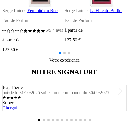
Serge Lutens
Féminité du Bois
Serge Lutens
La Fille de Berlin
S
Eau de Parfum
Eau de Parfum
E
C
5/5
4 avis
à partir de
à partir de
127,50 €
à
127,50 €
1
Votre expérience
NOTRE SIGNATURE
Jean-Pierre
publié le 31/10/2025 suite à une commande du 30/09/2025
★
★
★
★
★
Super
Chergui