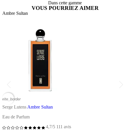
Dans cette gamme
VOUS POURRIEZ AIMER
Ambre Sultan
A
vorite_border
favor
Serge Lutens
Ambre Sultan
S
Eau de Parfum
E
4,7/5
111 avis