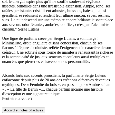
sol, le chergui aspire plus qu’il ne souffle soulevant végétaux,
insectes, brindilles dans une irrésistible ascension. Ample, rond, ses
rafales persistantes cristallisent arbustes, buissons, baies qui ainsi
grésillent, se réduisent et rendent leur ultime rançon, sèves, résines,
sucs. La nuit descend sur une mémoire encore brûlante laissant place
aux saveurs odoriférantes, ambrées, confites, crées par l’alchimiste
chergui." Serge Lutens
Une ligne de parfums créée par Serge Lutens, à son image !
Minimaliste, droit, angulaire et sans concession, chacun de ses
flacons à l’épure absolutiste, reflète l’exigence et le caractère de son
créateur. Une sobriété sous forme de manifeste rehaussant la richesse
et la somptuosité de jus, aux senteurs et couleurs aussi multiples et
nuancées que pierreries et travers de nos personnalités.
Alcools forts aux accents proustiens, la parfumerie Serge Lutens
enflaconne depuis plus de 20 ans des créations olfactives devenues
mythiques. De « Féminité du bois », en passant par « Ambre sultan
» , « La fille de Berlin »..., chaque parfum incarne une histoire
d’exception et une signature unique.
Peut-être la vôtre ?
Accord et notes olfactives