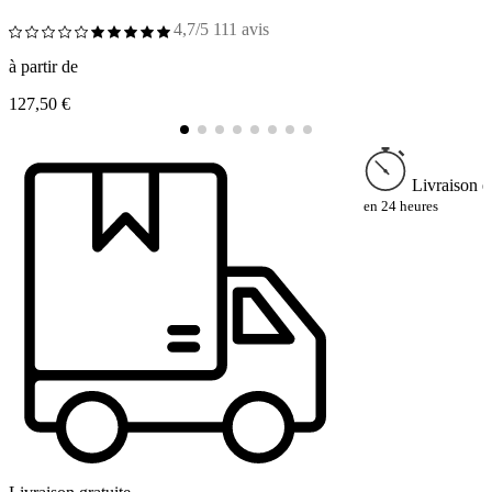
4,7/5
111 avis
à partir de
à
127,50 €
1
Livraison e
en 24 heures