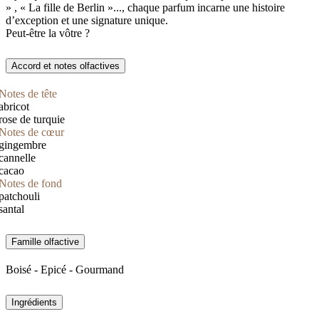
» , « La fille de Berlin »..., chaque parfum incarne une histoire
d’exception et une signature unique.
Peut-être la vôtre ?
Accord et notes olfactives
Notes de tête
abricot
rose de turquie
Notes de cœur
gingembre
cannelle
cacao
Notes de fond
patchouli
santal
Famille olfactive
Boisé - Epicé - Gourmand
Ingrédients