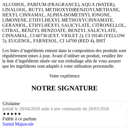
ALCOHOL, PARFUM (FRAGRANCE), AQUA (WATER),
LINALOOL, BUTYL METHOXYDIBENZOYLMETHANE,
HEXYL CINNAMAL, ALPHA-ISOMETHYL IONONE,
LIMONENE, ETHYLHEXYL METHOXYCINNAMATE,
GERANIOL, ETHYLHEXYL SALICYLATE, CITRONELLOL,
CITRAL, BENZYL BENZOATE, BENZYL SALICYLATE,
CINNAMAL, CI 60730 (EXT. VIOLET 2), CI 19140 (YELLOW
5), EUGENOL, FARNESOL, CI 14700 (RED 4), BHT
Les listes d’ingrédients entrant dans la composition des produits sont
régulièrement mises à jour. Avant d’utiliser un produit, veuillez lire
la liste d’ingrédients située sur son emballage afin de vous assurer
que les ingrédients sont adaptés à votre utilisation personnelle.
Votre expérience
NOTRE SIGNATURE
Ghislaine
publié le 29/04/2026 suite à une commande du 26/03/2026
★
★
★
★
★
Fidèle à ce parfum
Santal Majuscule