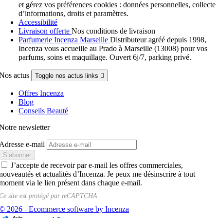
et gérez vos préférences cookies : données personnelles, collecte
d’informations, droits et paramètres.
Accessibilité
Livraison offerte
Nos conditions de livraison
Parfumerie Incenza Marseille
Distributeur agréé depuis 1998,
Incenza vous accueille au Prado à Marseille (13008) pour vos
parfums, soins et maquillage. Ouvert 6j/7, parking privé.
Nos actus
Toggle nos actus links

Offres Incenza
Blog
Conseils Beauté
Notre newsletter
Adresse e-mail
J’accepte de recevoir par e-mail les offres commerciales,
nouveautés et actualités d’Incenza. Je peux me désinscrire à tout
moment via le lien présent dans chaque e-mail.
Ce site est protégé par
reCAPTCHA
© 2026 - Ecommerce software by Incenza