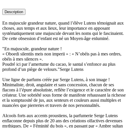
Description
En majuscule grandeur nature, quand l’élève Lutens témoignait aux
choses, aux temps et aux lieux, leur importance en apposant
systématiquement une majuscule devant les noms qui le fascinaient.
De cette obsession d’enfant est né un Moyen-âge enluminé.
"En majuscule, grandeur nature !
« Oboedi silentiis meis non imperii » : « N’obéis pas à mes ordres,
obéis à mes silences ».
Poudré ici par l’amertume du cacao, le santal s’enfonce au plus
profond d’un piège de velours."Serge Lutens
Une ligne de parfums créée par Serge Lutens, à son image !
Minimaliste, droit, angulaire et sans concession, chacun de ses
flacons à l’épure absolutiste, reflète l’exigence et le caractère de son
créateur. Une sobriété sous forme de manifeste rehaussant la richesse
et la somptuosité de jus, aux senteurs et couleurs aussi multiples et
nuancées que pierreries et travers de nos personnalités.
Alcools forts aux accents proustiens, la parfumerie Serge Lutens
enflaconne depuis plus de 20 ans des créations olfactives devenues
mythiques. De « Féminité du bois », en passant par « Ambre sultan