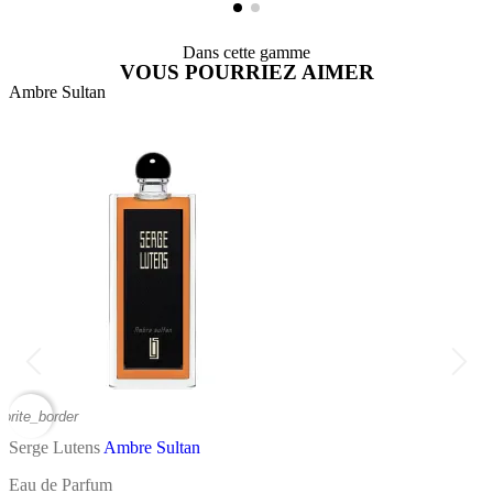
Dans cette gamme
VOUS POURRIEZ AIMER
Ambre Sultan
A
vorite_border
favor
Serge Lutens
Ambre Sultan
S
Eau de Parfum
E