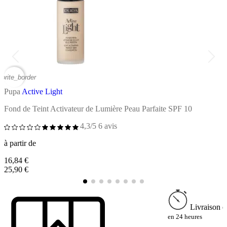
vorite_border
favor
Pupa
Active Light
P
Fond de Teint Activateur de Lumière Peau Parfaite SPF 10
C
4,3/5
6 avis
à partir de
à
16,84 €
1
25,90 €
2
Livraison e
en 24 heures