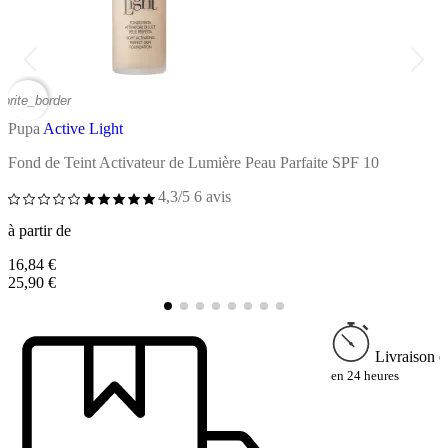
vorite_border
favor
Pupa
Active Light
P
Fond de Teint Activateur de Lumière Peau Parfaite SPF 10
C
4,3/5
6 avis
à partir de
à
16,84 €
1
25,90 €
2
Livraison e
en 24 heures