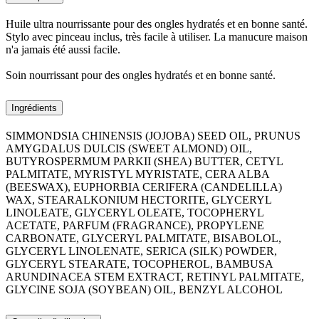
Huile ultra nourrissante pour des ongles hydratés et en bonne santé.
Stylo avec pinceau inclus, très facile à utiliser. La manucure maison
n'a jamais été aussi facile.
Soin nourrissant pour des ongles hydratés et en bonne santé.
Ingrédients
SIMMONDSIA CHINENSIS (JOJOBA) SEED OIL, PRUNUS
AMYGDALUS DULCIS (SWEET ALMOND) OIL,
BUTYROSPERMUM PARKII (SHEA) BUTTER, CETYL
PALMITATE, MYRISTYL MYRISTATE, CERA ALBA
(BEESWAX), EUPHORBIA CERIFERA (CANDELILLA)
WAX, STEARALKONIUM HECTORITE, GLYCERYL
LINOLEATE, GLYCERYL OLEATE, TOCOPHERYL
ACETATE, PARFUM (FRAGRANCE), PROPYLENE
CARBONATE, GLYCERYL PALMITATE, BISABOLOL,
GLYCERYL LINOLENATE, SERICA (SILK) POWDER,
GLYCERYL STEARATE, TOCOPHEROL, BAMBUSA
ARUNDINACEA STEM EXTRACT, RETINYL PALMITATE,
GLYCINE SOJA (SOYBEAN) OIL, BENZYL ALCOHOL