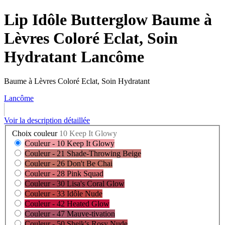
Lip Idôle Butterglow Baume à
Lèvres Coloré Eclat, Soin
Hydratant Lancôme
Baume à Lèvres Coloré Eclat, Soin Hydratant
Lancôme
Voir la description détaillée
Choix couleur
10 Keep It Glowy
Couleur - 10 Keep It Glowy
Couleur - 21 Shade-Throwing Beige
Couleur - 26 Don't Be Chai
Couleur - 28 Pink Squad
Couleur - 30 Lisa's Coral Glow
Couleur - 33 Idôle Nude
Couleur - 42 Heated Glow
Couleur - 47 Mauve-tivation
Couleur - 50 Sheik's Rosy Nude