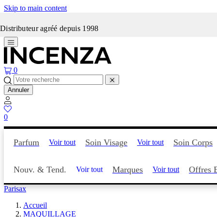
Skip to main content
Incenza fait peau neuve
Distributeur agréé depuis 1998
0
Annuler
0
Parfum
Soin Visage
Soin Corps
Voir tout
Voir tout
Nouv. & Tend.
Marques
Offres 
Voir tout
Voir tout
Parisax
Accueil
MAQUILLAGE