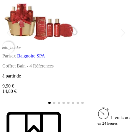
vorite_border
favor
Parisax
Baignoire SPA
P
Coffret Bain - 4 Références
C
à partir de
9,90 €
à
14,80 €
1
Livraison e
en 24 heures