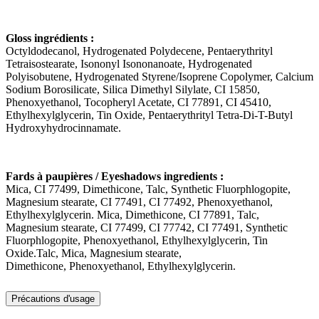
Gloss ingrédients :
Octyldodecanol, Hydrogenated Polydecene, Pentaerythrityl
Tetraisostearate, Isononyl Isononanoate, Hydrogenated
Polyisobutene, Hydrogenated Styrene/Isoprene Copolymer, Calcium
Sodium Borosilicate, Silica Dimethyl Silylate, CI 15850,
Phenoxyethanol, Tocopheryl Acetate, CI 77891, CI 45410,
Ethylhexylglycerin, Tin Oxide, Pentaerythrityl Tetra-Di-T-Butyl
Hydroxyhydrocinnamate.
Fards à paupières / Eyeshadows ingredients :
Mica, CI 77499, Dimethicone, Talc, Synthetic Fluorphlogopite,
Magnesium stearate, CI 77491, CI 77492, Phenoxyethanol,
Ethylhexylglycerin. Mica, Dimethicone, CI 77891, Talc,
Magnesium stearate, CI 77499, CI 77742, CI 77491, Synthetic
Fluorphlogopite, Phenoxyethanol, Ethylhexylglycerin, Tin
Oxide.Talc, Mica, Magnesium stearate,
Dimethicone, Phenoxyethanol, Ethylhexylglycerin.
Précautions d'usage