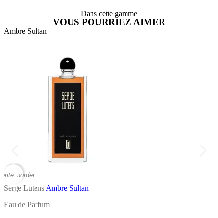
Dans cette gamme
VOUS POURRIEZ AIMER
Ambre Sultan
A
vorite_border
favor
Serge Lutens
Ambre Sultan
S
Eau de Parfum
E