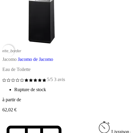
vorite_border
Jacomo
Jacomo de Jacomo
Eau de Toilette
5/5
3 avis
Rupture de stock
à partir de
62,02 €
Livraison e