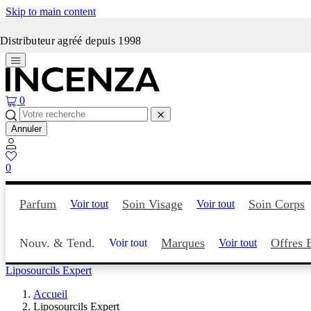
Skip to main content
Incenza fait peau neuve
Distributeur agréé depuis 1998
0
Annuler
0
Parfum
Soin Visage
Soin Corps
Voir tout
Voir tout
Nouv. & Tend.
Marques
Offres 
Voir tout
Voir tout
Liposourcils Expert
Accueil
Liposourcils Expert