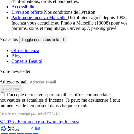
d’informations, droits et paramètres.
Accessibilité
Livraison offerte
Nos conditions de livraison
Parfumerie Incenza Marseille
Distributeur agréé depuis 1998,
Incenza vous accueille au Prado à Marseille (13008) pour vos
parfums, soins et maquillage. Ouvert 6j/7, parking privé.
Nos actus
Toggle nos actus links

Offres Incenza
Blog
Conseils Beauté
Notre newsletter
Adresse e-mail
J’accepte de recevoir par e-mail les offres commerciales,
nouveautés et actualités d’Incenza. Je peux me désinscrire à tout
moment via le lien présent dans chaque e-mail.
Ce site est protégé par
reCAPTCHA
© 2026 - Ecommerce software by Incenza