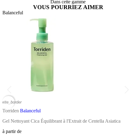
Dans cette gamme
VOUS POURRIEZ AIMER
Balanceful
B
vorite_border
favor
Torriden
Balanceful
T
Gel Nettoyant Cica Équilibrant à l'Extrait de Centella Asiatica
C
à partir de
à