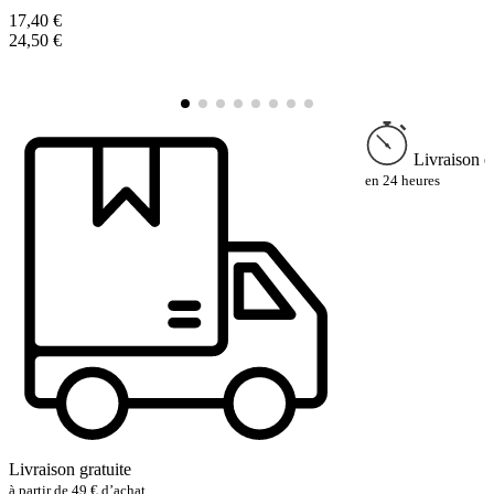
17,40 €
1
24,50 €
2
Livraison e
en 24 heures
Livraison gratuite
à partir de 49 € d’achat