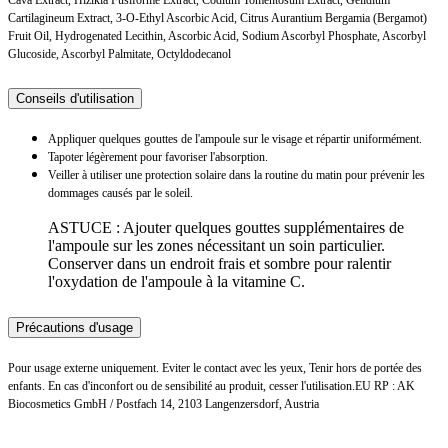
Cava Extract, Hizikia Fusiforme Extract, Codium Tomentosum Extract, Gelidium
Cartilagineum Extract, 3-O-Ethyl Ascorbic Acid, Citrus Aurantium Bergamia (Bergamot)
Fruit Oil, Hydrogenated Lecithin, Ascorbic Acid, Sodium Ascorbyl Phosphate, Ascorbyl
Glucoside, Ascorbyl Palmitate, Octyldodecanol
Conseils d'utilisation
Appliquer quelques gouttes de l'ampoule sur le visage et répartir uniformément.
Tapoter légèrement pour favoriser l'absorption.
Veiller à utiliser une protection solaire dans la routine du matin pour prévenir les
dommages causés par le soleil.
ASTUCE : Ajouter quelques gouttes supplémentaires de
l'ampoule sur les zones nécessitant un soin particulier.
Conserver dans un endroit frais et sombre pour ralentir
l'oxydation de l'ampoule à la vitamine C.
Précautions d'usage
Pour usage externe uniquement. Eviter le contact avec les yeux, Tenir hors de portée des
enfants. En cas d'inconfort ou de sensibilité au produit, cesser l'utilisation.EU RP : AK
Biocosmetics GmbH / Postfach 14, 2103 Langenzersdorf, Austria