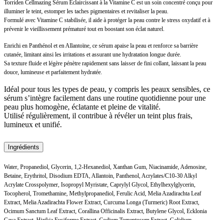
Torriden Cellmazing Sérum Éclaircissant à la Vitamine C est un soin concentré conçu pour
illuminer le teint, estomper les taches pigmentaires et revitaliser la peau.
Formulé avec Vitamine C stabilisée, il aide à protéger la peau contre le stress oxydatif et à
prévenir le vieillissement prématuré tout en boostant son éclat naturel.
Enrichi en Panthénol et en Allantoïne, ce sérum apaise la peau et renforce sa barrière
cutanée, limitant ainsi les irritations et assurant une hydratation longue durée.
Sa texture fluide et légère pénètre rapidement sans laisser de fini collant, laissant la peau
douce, lumineuse et parfaitement hydratée.
Idéal pour tous les types de peau, y compris les peaux sensibles, ce
sérum s’intègre facilement dans une routine quotidienne pour une
peau plus homogène, éclatante et pleine de vitalité.
Utilisé régulièrement, il contribue à révéler un teint plus frais,
lumineux et unifié.
Ingrédients
Water, Propanediol, Glycerin, 1,2-Hexanediol, Xanthan Gum, Niacinamide, Adenosine,
Betaine, Erythritol, Disodium EDTA, Allantoin, Panthenol, Acrylates/C10-30 Alkyl
Acrylate Crosspolymer, Isopropyl Myristate, Caprylyl Glycol, Ethylhexylglycerin,
Tocopherol, Tromethamine, Methylpropanediol, Ferulic Acid, Melia Azadirachta Leaf
Extract, Melia Azadirachta Flower Extract, Curcuma Longa (Turmeric) Root Extract,
Ocimum Sanctum Leaf Extract, Corallina Officinalis Extract, Butylene Glycol, Ecklonia