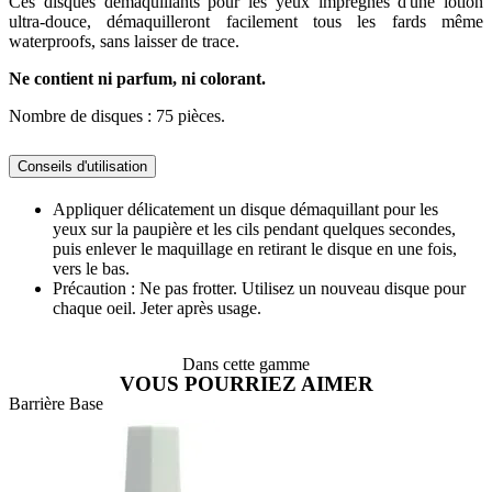
Ces disques démaquillants pour les yeux imprégnés d'une lotion
ultra-douce, démaquilleront facilement tous les fards même
waterproofs, sans laisser de trace.
Ne contient ni parfum, ni colorant.
Nombre de disques : 75 pièces.
Conseils d'utilisation
Appliquer délicatement un disque démaquillant pour les
yeux sur la paupière et les cils pendant quelques secondes,
puis enlever le maquillage en retirant le disque en une fois,
vers le bas.
Précaution : Ne pas frotter. Utilisez un nouveau disque pour
chaque oeil. Jeter après usage.
Dans cette gamme
VOUS POURRIEZ AIMER
Barrière Base
B