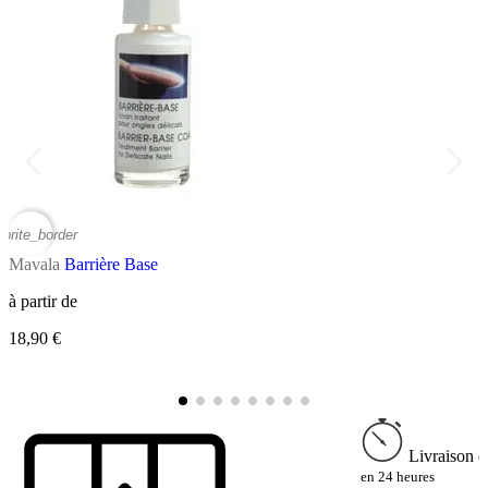
vorite_border
favor
Mavala
Barrière Base
M
à partir de
R
18,90 €
à
2
Livraison e
en 24 heures