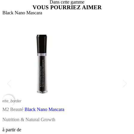
Dans cette gamme
VOUS POURRIEZ AIMER
Black Nano Mascara
E
vorite_border
favor
M2 Beauté
Black Nano Mascara
M
Nutrition & Natural Growth
C
à partir de
à