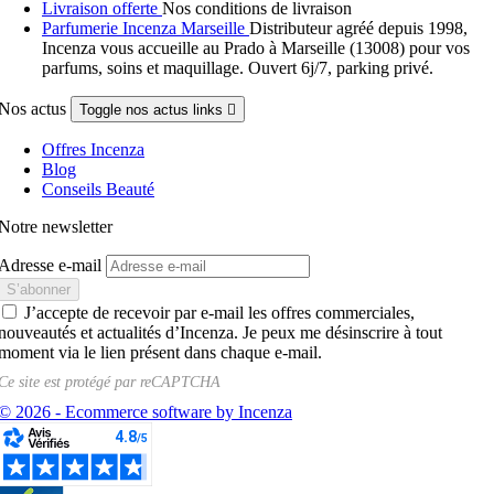
Livraison offerte
Nos conditions de livraison
Parfumerie Incenza Marseille
Distributeur agréé depuis 1998,
Incenza vous accueille au Prado à Marseille (13008) pour vos
parfums, soins et maquillage. Ouvert 6j/7, parking privé.
Nos actus
Toggle nos actus links

Offres Incenza
Blog
Conseils Beauté
Notre newsletter
Adresse e-mail
J’accepte de recevoir par e-mail les offres commerciales,
nouveautés et actualités d’Incenza. Je peux me désinscrire à tout
moment via le lien présent dans chaque e-mail.
Ce site est protégé par
reCAPTCHA
© 2026 - Ecommerce software by Incenza