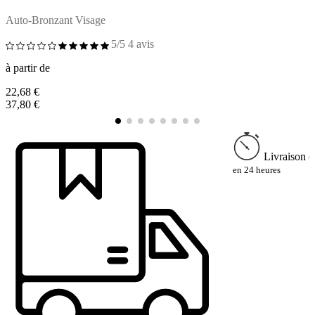
Auto-Bronzant Visage
A
5/5
4 avis
à partir de
à
22,68 €
3
37,80 €
5
Livraison e
en 24 heures