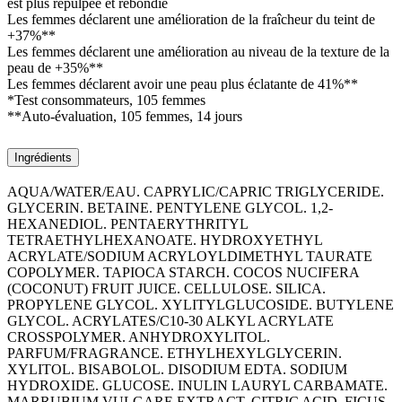
est plus repulpée et rebondie
Les femmes déclarent une amélioration de la fraîcheur du teint de
+37%**
Les femmes déclarent une amélioration au niveau de la texture de la
peau de +35%**
Les femmes déclarent avoir une peau plus éclatante de 41%**
*Test consommateurs, 105 femmes
**Auto-évaluation, 105 femmes, 14 jours
Ingrédients
AQUA/WATER/EAU. CAPRYLIC/CAPRIC TRIGLYCERIDE.
GLYCERIN. BETAINE. PENTYLENE GLYCOL. 1,2-
HEXANEDIOL. PENTAERYTHRITYL
TETRAETHYLHEXANOATE. HYDROXYETHYL
ACRYLATE/SODIUM ACRYLOYLDIMETHYL TAURATE
COPOLYMER. TAPIOCA STARCH. COCOS NUCIFERA
(COCONUT) FRUIT JUICE. CELLULOSE. SILICA.
PROPYLENE GLYCOL. XYLITYLGLUCOSIDE. BUTYLENE
GLYCOL. ACRYLATES/C10-30 ALKYL ACRYLATE
CROSSPOLYMER. ANHYDROXYLITOL.
PARFUM/FRAGRANCE. ETHYLHEXYLGLYCERIN.
XYLITOL. BISABOLOL. DISODIUM EDTA. SODIUM
HYDROXIDE. GLUCOSE. INULIN LAURYL CARBAMATE.
MARRUBIUM VULGARE EXTRACT. CITRIC ACID. FICUS