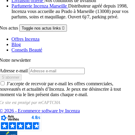
Livraison offerte
Nos conditions de livraison
Parfumerie Incenza Marseille
Distributeur agréé depuis 1998,
Incenza vous accueille au Prado à Marseille (13008) pour vos
parfums, soins et maquillage. Ouvert 6j/7, parking privé.
Nos actus
Toggle nos actus links

Offres Incenza
Blog
Conseils Beauté
Notre newsletter
Adresse e-mail
J’accepte de recevoir par e-mail les offres commerciales,
nouveautés et actualités d’Incenza. Je peux me désinscrire à tout
moment via le lien présent dans chaque e-mail.
Ce site est protégé par
reCAPTCHA
© 2026 - Ecommerce software by Incenza