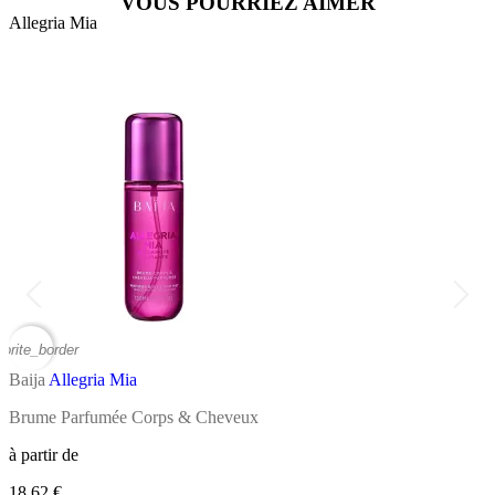
VOUS POURRIEZ AIMER
Allegria Mia
A
vorite_border
favor
Baija
Allegria Mia
B
Brume Parfumée Corps & Cheveux
B
à partir de
à
18,62 €
1