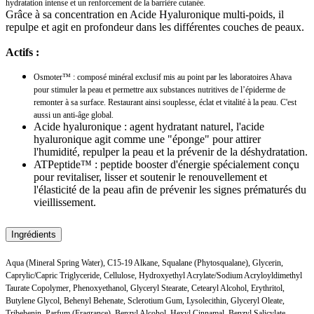
hydratation intense et un renforcement de la barrière cutanée.
Grâce à sa concentration en Acide Hyaluronique multi-poids, il
repulpe et agit en profondeur dans les différentes couches de peaux.
Actifs :
Osmoter™ : composé minéral exclusif mis au point par les laboratoires Ahava
pour stimuler la peau et permettre aux substances nutritives de l’épiderme de
remonter à sa surface. Restaurant ainsi souplesse, éclat et vitalité à la peau. C'est
aussi un anti-âge global.
Acide hyaluronique : agent hydratant naturel, l'acide
hyaluronique agit comme une "éponge" pour attirer
l'humidité, repulper la peau et la prévenir de la déshydratation.
ATPeptide™ : peptide booster d'énergie spécialement conçu
pour revitaliser, lisser et soutenir le renouvellement et
l'élasticité de la peau afin de prévenir les signes prématurés du
vieillissement.
Ingrédients
Aqua (Mineral Spring Water), C15-19 Alkane, Squalane (Phytosqualane), Glycerin,
Caprylic/Capric Triglyceride, Cellulose, Hydroxyethyl Acrylate/Sodium Acryloyldimethyl
Taurate Copolymer, Phenoxyethanol, Glyceryl Stearate, Cetearyl Alcohol, Erythritol,
Butylene Glycol, Behenyl Behenate, Sclerotium Gum, Lysolecithin, Glyceryl Oleate,
Tribehenin, Parfum (Fragrance), Benzyl Alcohol, Hexyl Cinnamal, Benzyl Salicylate,