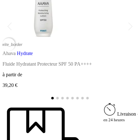
vorite_border
favor
Ahava
Hydrate
Fluide Hydratant Protecteur SPF 50 PA++++
M
à partir de
à
39,20 €
2
Livraison e
en 24 heures