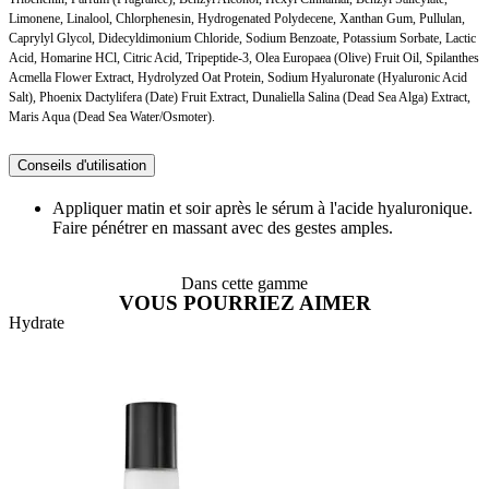
Limonene, Linalool, Chlorphenesin, Hydrogenated Polydecene, Xanthan Gum, Pullulan,
Caprylyl Glycol, Didecyldimonium Chloride, Sodium Benzoate, Potassium Sorbate, Lactic
Acid, Homarine HCl, Citric Acid, Tripeptide-3, Olea Europaea (Olive) Fruit Oil, Spilanthes
Acmella Flower Extract, Hydrolyzed Oat Protein, Sodium Hyaluronate (Hyaluronic Acid
Salt), Phoenix Dactylifera (Date) Fruit Extract, Dunaliella Salina (Dead Sea Alga) Extract,
Maris Aqua (Dead Sea Water/Osmoter).
Conseils d'utilisation
Appliquer matin et soir après le sérum à l'acide hyaluronique.
Faire pénétrer en massant avec des gestes amples.
Dans cette gamme
VOUS POURRIEZ AIMER
Hydrate