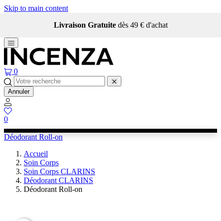
Skip to main content
Livraison Gratuite
dès 49 € d'achat
0
Annuler
0
Déodorant Roll-on
Accueil
Soin Corps
Soin Corps CLARINS
Déodorant CLARINS
Déodorant Roll-on