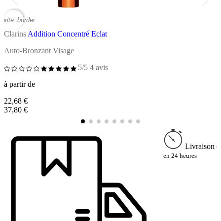
vorite_border
favor
Clarins
Addition Concentré Eclat
C
Auto-Bronzant Visage
A
5/5
4 avis
à partir de
à
22,68 €
3
37,80 €
5
Livraison e
en 24 heures