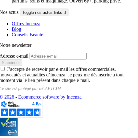
parfums, soins et maquillage. Ouvert 6j/7, parking privé.
Nos actus
Toggle nos actus links

Offres Incenza
Blog
Conseils Beauté
Notre newsletter
Adresse e-mail
J’accepte de recevoir par e-mail les offres commerciales,
nouveautés et actualités d’Incenza. Je peux me désinscrire à tout
moment via le lien présent dans chaque e-mail.
Ce site est protégé par
reCAPTCHA
© 2026 - Ecommerce software by Incenza