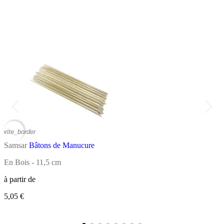
vorite_border
favor
Samsar
Bâtons de Manucure
S
En Bois - 11,5 cm
1
à partir de
5,05 €
à
2