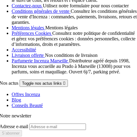
le suivi de colis, les retours et l’espace client.
Contactez-nous
Utilisez notre formulaire pour nous contacter
Conditions générales de vente
Consultez les conditions générales
de vente d'Incenza : commandes, paiements, livraisons, retours et
garanties.
Mentions légales
Mentions légales
Préférences Cookies
Consultez notre politique de confidentialité
et gérez vos préférences cookies : données personnelles, collecte
d’informations, droits et paramètres.
Accessibilité
Livraison offerte
Nos conditions de livraison
Parfumerie Incenza Marseille
Distributeur agréé depuis 1998,
Incenza vous accueille au Prado à Marseille (13008) pour vos
parfums, soins et maquillage. Ouvert 6j/7, parking privé.
Nos actus
Toggle nos actus links

Offres Incenza
Blog
Conseils Beauté
Notre newsletter
Adresse e-mail