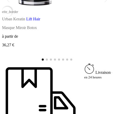
vorite_border
favor
Urban Keratin
Lift Hair
U
Masque Miroir Botox
S
à partir de
à
36,27 €
1
Livraison e
en 24 heures