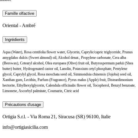
Famille olfactive
Oriental - Ambré
Ingrédients
Aqua (Water), Rosa centifolia flower water, Glycerin, Caprylic/capric triglyceride, Prunus
amygdalus dulcis (Sweet almond) oil, Alcohol denat., Propylene carbonate, Cera alba
(Beeswax), Cetearyl alcohol, Olea europaea (Olive) fruit oil, Butyrospermum parkii (Shea
butter) butter, Hydrogenated castor oil, Lanolin, Potassium cetyl phosphate, Pentylene
glycol, Caprylyl glycol, Rosa moschata seed oil, Simmondsia chinensis (Jojoba) seed oil,
Xanthan gum, Lecithin, Parfum (Fragrance), Pyrus malus (Apple) fruit, Disteardimonium
hectorite, Ethylhexylglycerin, Calendula officinalis flower oil, Tocopherol, Benzyl benzoate,
Limonene, Ascorbyl palmitate, Coumarin, Citric acid
Précautions d'usage
Ortigia S.r.l. - Via Roma 21, Siracusa (SR) 96100, Italie
info@ortigiasicilia.com