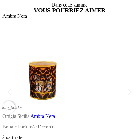
Dans cette gamme
VOUS POURRIEZ AIMER
Ambra Nera
A
vorite_border
favor
Ortigia Sicilia
Ambra Nera
O
Bougie Parfumée Décorée
E
à partir de
à