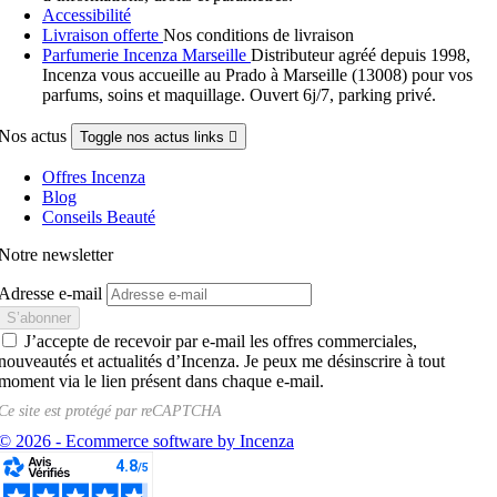
Accessibilité
Livraison offerte
Nos conditions de livraison
Parfumerie Incenza Marseille
Distributeur agréé depuis 1998,
Incenza vous accueille au Prado à Marseille (13008) pour vos
parfums, soins et maquillage. Ouvert 6j/7, parking privé.
Nos actus
Toggle nos actus links

Offres Incenza
Blog
Conseils Beauté
Notre newsletter
Adresse e-mail
J’accepte de recevoir par e-mail les offres commerciales,
nouveautés et actualités d’Incenza. Je peux me désinscrire à tout
moment via le lien présent dans chaque e-mail.
Ce site est protégé par
reCAPTCHA
© 2026 - Ecommerce software by Incenza