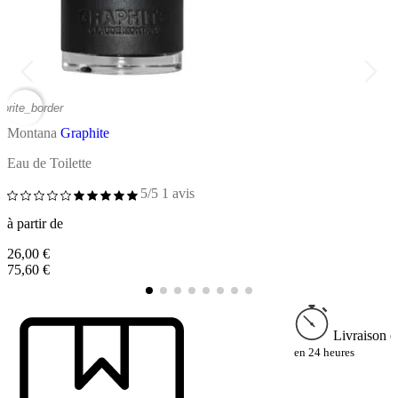
vorite_border
favor
Montana
Graphite
M
Eau de Toilette
E
5/5
1 avis
à partir de
à
26,00 €
3
75,60 €
9
Livraison e
en 24 heures