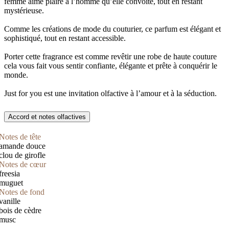
femme aime plaire à l’homme qu’elle convoite, tout en restant
mystérieuse.
Comme les créations de mode du couturier, ce parfum est élégant et
sophistiqué, tout en restant accessible.
Porter cette fragrance est comme revêtir une robe de haute couture
cela vous fait vous sentir confiante, élégante et prête à conquérir le
monde.
Just for you est une invitation olfactive à l’amour et à la séduction.
Accord et notes olfactives
Notes de tête
amande douce
clou de girofle
Notes de cœur
freesia
muguet
Notes de fond
vanille
bois de cèdre
musc