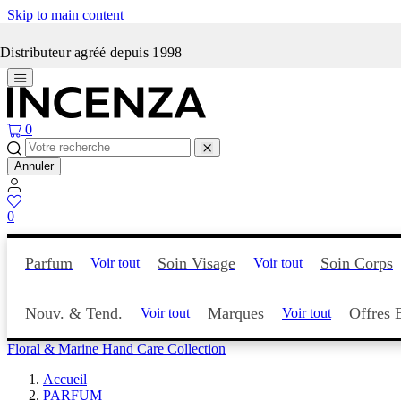
Skip to main content
Incenza fait peau neuve
Distributeur agréé depuis 1998
0
Annuler
0
Parfum
Soin Visage
Soin Corps
Voir tout
Voir tout
Nouv. & Tend.
Marques
Offres 
Voir tout
Voir tout
Floral & Marine Hand Care Collection
Accueil
PARFUM